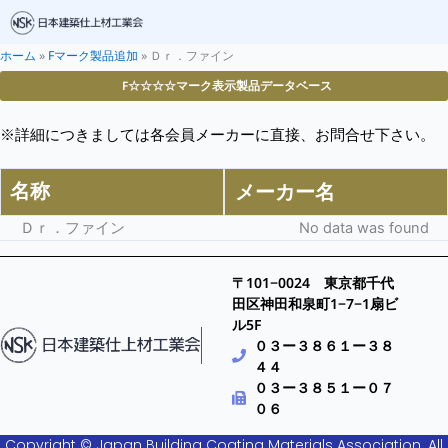
ホーム
»
Fマーク製品追加
»
Ｄｒ．ファイン
F☆☆☆☆マーク表示製品データベース
※詳細につきましては各会員メーカーに直接、お問合せ下さい。
名称
メーカー名
Ｄｒ．ファイン
No data was found
〒101−0024 東京都千代
田区神田和泉町1−7−1扇ビ
ル5F
０３ー３８６１ー３８
４４
０３ー３８５１ー０７
０６
Copyright © Japan Building Coating Materials Association. All