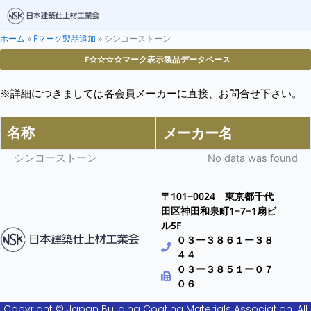
ホーム
»
Fマーク製品追加
»
シンコーストーン
F☆☆☆☆マーク表示製品データベース
※詳細につきましては各会員メーカーに直接、お問合せ下さい。
名称
メーカー名
シンコーストーン
No data was found
〒101−0024 東京都千代
田区神田和泉町1−7−1扇ビ
ル5F
０３ー３８６１ー３８
４４
０３ー３８５１ー０７
０６
Copyright © Japan Building Coating Materials Association. All