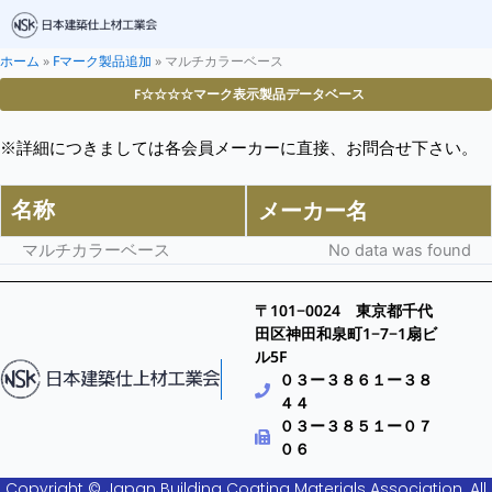
ホーム
»
Fマーク製品追加
»
マルチカラーベース
F☆☆☆☆マーク表示製品データベース
※詳細につきましては各会員メーカーに直接、お問合せ下さい。
名称
メーカー名
マルチカラーベース
No data was found
〒101−0024 東京都千代
田区神田和泉町1−7−1扇ビ
ル5F
０３ー３８６１ー３８
４４
０３ー３８５１ー０７
０６
Copyright © Japan Building Coating Materials Association. All