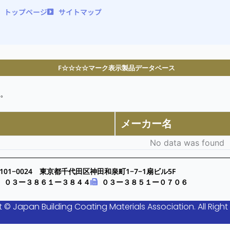
トップページ
サイトマップ
F☆☆☆☆マーク表示製品データベース
。
メーカー名
No data was found
101−0024 東京都千代田区神田和泉町1−7−1扇ビル5F
０３ー３８６１ー３８４４
０３ー３８５１ー０７０６
 © Japan Building Coating Materials Association. All Right