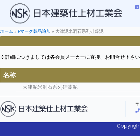
ホーム
»
Fマーク製品追加
»
大津泥米洞石系列硅藻泥
※詳細につきましては各会員メーカーに直接、お問合せ下さい
名称
大津泥米洞石系列硅藻泥
〒
Copyright