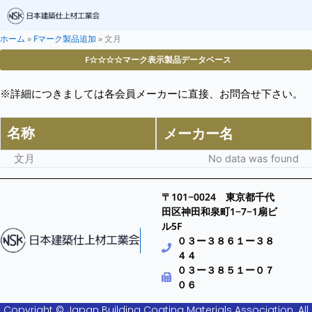
ホーム
»
Fマーク製品追加
»
文月
F☆☆☆☆マーク表示製品データベース
※詳細につきましては各会員メーカーに直接、お問合せ下さい。
名称
メーカー名
文月
No data was found
〒101−0024 東京都千代
田区神田和泉町1−7−1扇ビ
ル5F
０３ー３８６１ー３８
４４
０３ー３８５１ー０７
０６
Copyright © Japan Building Coating Materials Association. All