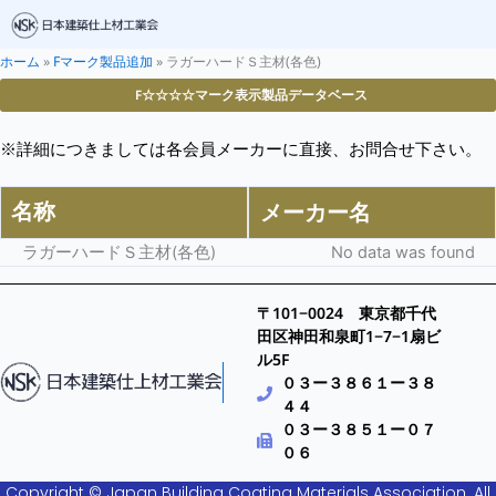
ホーム
»
Fマーク製品追加
»
ラガーハードＳ主材(各色)
F☆☆☆☆マーク表示製品データベース
※詳細につきましては各会員メーカーに直接、お問合せ下さい。
名称
メーカー名
ラガーハードＳ主材(各色)
No data was found
〒101−0024 東京都千代
田区神田和泉町1−7−1扇ビ
ル5F
０３ー３８６１ー３８
４４
０３ー３８５１ー０７
０６
Copyright © Japan Building Coating Materials Association. All