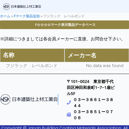
ホーム
»
Fマーク製品追加
»
フジラック レベルボンド
F☆☆☆☆マーク表示製品データベース
※詳細につきましては各会員メーカーに直接、お問合せ下さい。
名称
メーカー名
フジラック レベルボンド
No data was found
〒101−0024 東京都千代
田区神田和泉町1−7−1扇ビ
ル5F
０３ー３８６１ー３８
４４
０３ー３８５１ー０７
０６
Copyright © Japan Building Coating Materials Association. All