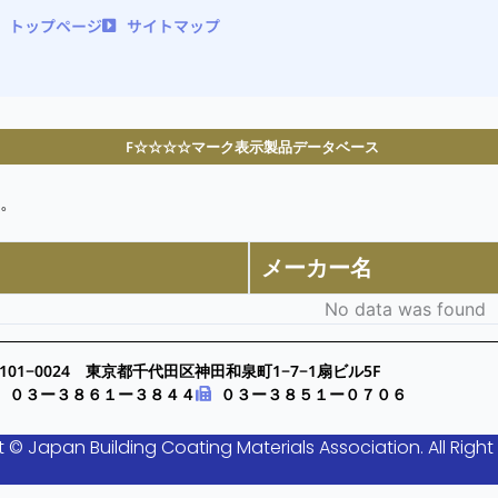
トップページ
サイトマップ
F☆☆☆☆マーク表示製品データベース
。
メーカー名
No data was found
101−0024 東京都千代田区神田和泉町1−7−1扇ビル5F
０３ー３８６１ー３８４４
０３ー３８５１ー０７０６
 © Japan Building Coating Materials Association. All Right