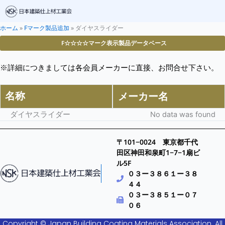
ホーム
»
Fマーク製品追加
»
ダイヤスライダー
F☆☆☆☆マーク表示製品データベース
※詳細につきましては各会員メーカーに直接、お問合せ下さい。
名称
メーカー名
ダイヤスライダー
No data was found
〒101−0024 東京都千代
田区神田和泉町1−7−1扇ビ
ル5F
０３ー３８６１ー３８
４４
０３ー３８５１ー０７
０６
Copyright © Japan Building Coating Materials Association. All