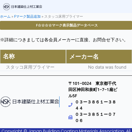
ホーム
»
Fマーク製品追加
»
スタッコ床用プライマー
F☆☆☆☆マーク表示製品データベース
※詳細につきましては各会員メーカーに直接、お問合せ下さい。
名称
メーカー名
スタッコ床用プライマー
No data was found
〒101−0024 東京都千代
田区神田和泉町1−7−1扇ビ
ル5F
０３ー３８６１ー３８
４４
０３ー３８５１ー０７
０６
Copyright © Japan Building Coating Materials Association. All