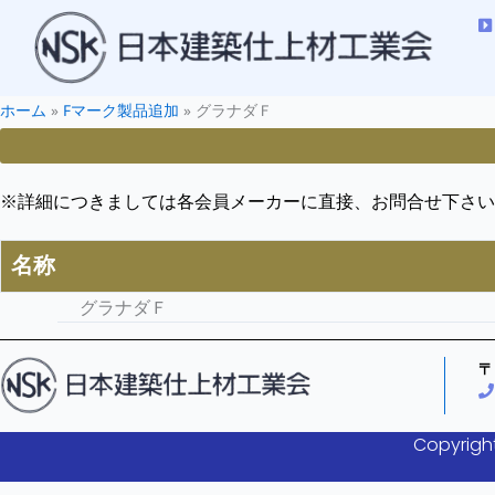
ホーム
»
Fマーク製品追加
»
グラナダＦ
※詳細につきましては各会員メーカーに直接、お問合せ下さい
名称
グラナダＦ
〒
Copyright