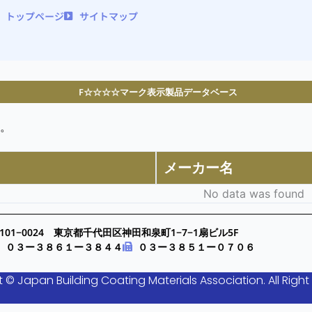
トップページ
サイトマップ
F☆☆☆☆マーク表示製品データベース
。
メーカー名
No data was found
101−0024 東京都千代田区神田和泉町1−7−1扇ビル5F
０３ー３８６１ー３８４４
０３ー３８５１ー０７０６
 © Japan Building Coating Materials Association. All Right