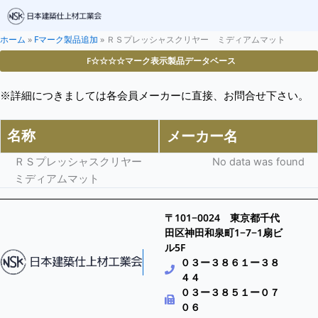
ホーム
»
Fマーク製品追加
»
ＲＳプレッシャスクリヤー ミディアムマット
F☆☆☆☆マーク表示製品データベース
※詳細につきましては各会員メーカーに直接、お問合せ下さい。
名称
メーカー名
ＲＳプレッシャスクリヤー
No data was found
ミディアムマット
〒101−0024 東京都千代
田区神田和泉町1−7−1扇ビ
ル5F
０３ー３８６１ー３８
４４
０３ー３８５１ー０７
０６