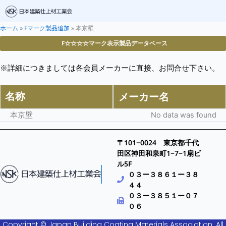
ホーム
»
Fマーク製品追加
»
本京壁
F☆☆☆☆マーク表示製品データベース
※詳細につきましては各会員メーカーに直接、お問合せ下さい。
名称
メーカー名
本京壁
No data was found
〒101−0024 東京都千代
田区神田和泉町1−7−1扇ビ
ル5F
０３ー３８６１ー３８
４４
０３ー３８５１ー０７
０６
Copyright © Japan Building Coating Materials Association. All