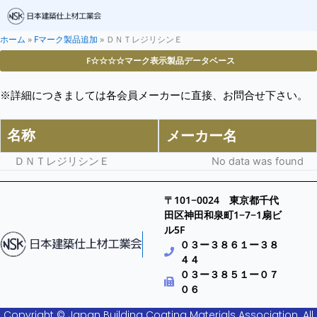
ホーム
»
Fマーク製品追加
»
ＤＮＴレジリシンＥ
F☆☆☆☆マーク表示製品データベース
※詳細につきましては各会員メーカーに直接、お問合せ下さい。
名称
メーカー名
ＤＮＴレジリシンＥ
No data was found
〒101−0024 東京都千代
田区神田和泉町1−7−1扇ビ
ル5F
０３ー３８６１ー３８
４４
０３ー３８５１ー０７
０６
Copyright © Japan Building Coating Materials Association. All