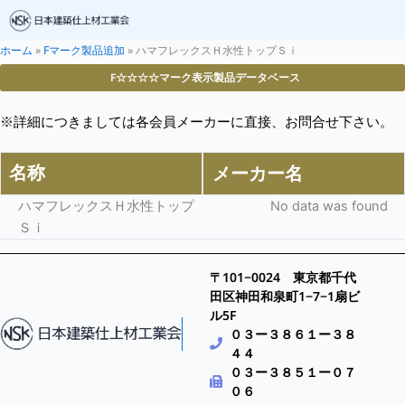
ホーム
»
Fマーク製品追加
»
ハマフレックスＨ水性トップＳｉ
F☆☆☆☆マーク表示製品データベース
※詳細につきましては各会員メーカーに直接、お問合せ下さい。
名称
メーカー名
ハマフレックスＨ水性トップ
No data was found
Ｓｉ
〒101−0024 東京都千代
田区神田和泉町1−7−1扇ビ
ル5F
０３ー３８６１ー３８
４４
０３ー３８５１ー０７
０６