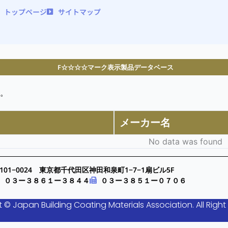
トップページ
サイトマップ
F☆☆☆☆マーク表示製品データベース
。
メーカー名
No data was found
101−0024 東京都千代田区神田和泉町1−7−1扇ビル5F
０３ー３８６１ー３８４４
０３ー３８５１ー０７０６
 © Japan Building Coating Materials Association. All Right