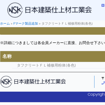
ホーム
»
Fマーク製品追加
»
タフクリートＦＬ補修用粉体(各色)
※詳細につきましては各会員メーカーに直接、お問合せ下さい
名称
タフクリートＦＬ補修用粉体(各色)
〒
Copyright