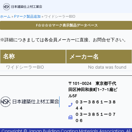
ホーム
»
Fマーク製品追加
»
ワイドシーラーBIO
F☆☆☆☆マーク表示製品データベース
※詳細につきましては各会員メーカーに直接、お問合せ下さい。
名称
メーカー名
ワイドシーラーBIO
No data was found
〒101−0024 東京都千代
田区神田和泉町1−7−1扇ビ
ル5F
０３ー３８６１ー３８
４４
０３ー３８５１ー０７
０６
Copyright © Japan Building Coating Materials Association. All