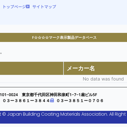
トップページ
サイトマップ
F☆☆☆☆マーク表示製品データベース
。
メーカー名
No data was found
101−0024 東京都千代田区神田和泉町1−7−1扇ビル5F
０３ー３８６１ー３８４４
０３ー３８５１ー０７０６
 © Japan Building Coating Materials Association. All Right