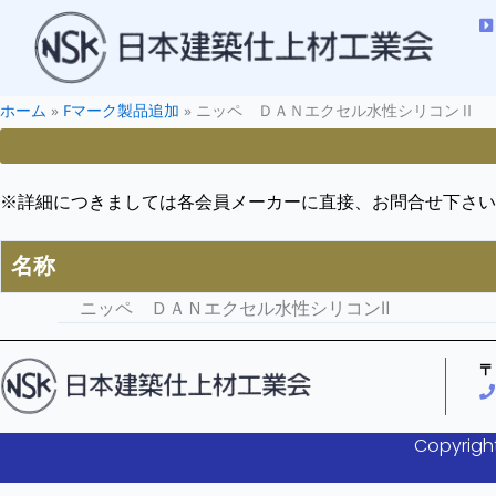
ホーム
»
Fマーク製品追加
»
ニッペ ＤＡＮエクセル水性シリコンⅡ
※詳細につきましては各会員メーカーに直接、お問合せ下さい
名称
ニッペ ＤＡＮエクセル水性シリコンⅡ
〒
Copyright