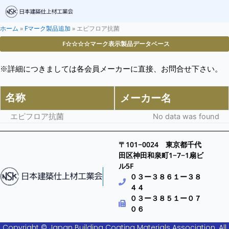
ホーム
»
Fマーク製品追加
»
エピフロア抗菌
F☆☆☆☆マーク表示製品データベース
※詳細につきましては各会員メーカーに直接、お問合せ下さい。
名称
メーカー名
エピフロア抗菌
No data was found
〒101−0024 東京都千代
田区神田和泉町1−7−1扇ビ
ル5F
０３ー３８６１ー３８
４４
０３ー３８５１ー０７
０６
Copyright © Japan Building Coating Materials Association. All