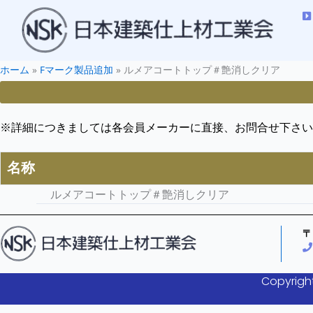
ホーム
»
Fマーク製品追加
»
ルメアコートトップ＃艶消しクリア
※詳細につきましては各会員メーカーに直接、お問合せ下さい
名称
ルメアコートトップ＃艶消しクリア
〒
Copyright