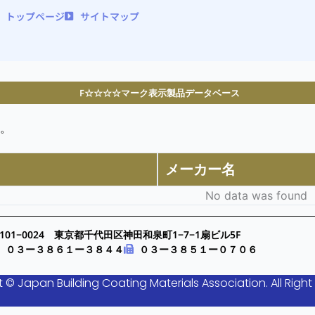
トップページ
サイトマップ
F☆☆☆☆マーク表示製品データベース
。
メーカー名
No data was found
101−0024 東京都千代田区神田和泉町1−7−1扇ビル5F
０３ー３８６１ー３８４４
０３ー３８５１ー０７０６
 © Japan Building Coating Materials Association. All Right