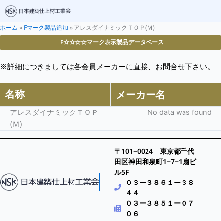
ホーム
»
Fマーク製品追加
»
アレスダイナミックＴＯＰ(Ｍ)
F☆☆☆☆マーク表示製品データベース
※詳細につきましては各会員メーカーに直接、お問合せ下さい。
名称
メーカー名
アレスダイナミックＴＯＰ
No data was found
(Ｍ)
〒101−0024 東京都千代
田区神田和泉町1−7−1扇ビ
ル5F
０３ー３８６１ー３８
４４
０３ー３８５１ー０７
０６