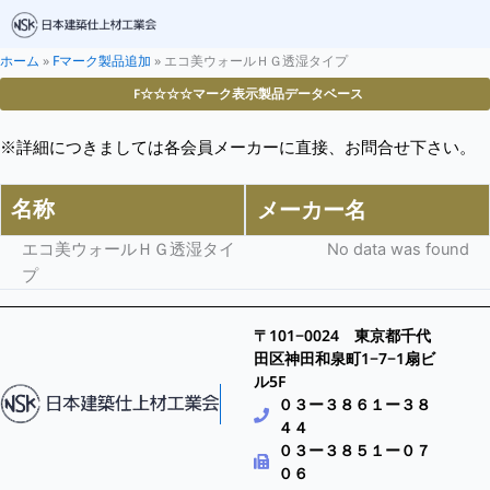
ホーム
»
Fマーク製品追加
»
エコ美ウォールＨＧ透湿タイプ
F☆☆☆☆マーク表示製品データベース
※詳細につきましては各会員メーカーに直接、お問合せ下さい。
名称
メーカー名
エコ美ウォールＨＧ透湿タイ
No data was found
プ
〒101−0024 東京都千代
田区神田和泉町1−7−1扇ビ
ル5F
０３ー３８６１ー３８
４４
０３ー３８５１ー０７
０６