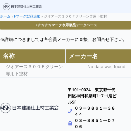
ホーム
»
Fマーク製品追加
»
ジオアース３００Ｆクリーン専用下塗材
F☆☆☆☆マーク表示製品データベース
※詳細につきましては各会員メーカーに直接、お問合せ下さい。
名称
メーカー名
ジオアース３００Ｆクリーン
No data was found
専用下塗材
〒101−0024 東京都千代
田区神田和泉町1−7−1扇ビ
ル5F
０３ー３８６１ー３８
４４
０３ー３８５１ー０７
０６