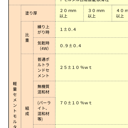
２０ ｍｍ
３０ ｍｍ
４０ 
塗り厚
以上
以上
以上
練り上
１±０.４
がり時
比
重
気乾時
０.９±０.４
（4W）
普通ポ
ルトラ
２５±１０ ％ｗｔ
ンドセ
メント
軽
無機質
量
混和材
セ
メ
(パーラ
７０±１０ ％ｗｔ
ン
組
イト、
ト
成
混和材
モ
等)
ル
タ