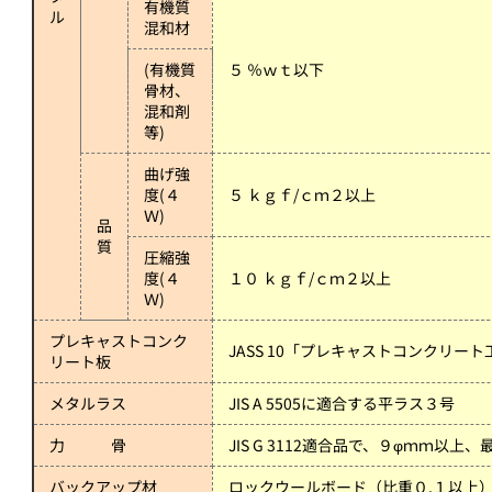
有機質
ル
混和材
(有機質
５ ％ｗｔ以下
骨材、
混和剤
等)
曲げ強
度(４
５ ｋｇｆ/ｃｍ２以上
Ｗ)
品
質
圧縮強
度(４
１０ ｋｇｆ/ｃｍ２以上
Ｗ)
プレキャストコンク
JASS 10「プレキャストコンクリ
リート板
メタルラス
JIS A 5505に適合する平ラス３号
力 骨
JIS G 3112適合品で、９φｍｍ以
バックアップ材
ロックウールボード（比重０.１以上