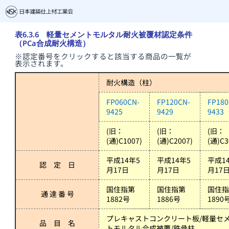
表6.3.6 軽量セメントモルタル耐火被覆材認定条件
（PCa合成耐火構造）
※認定番号をクリックすると該当する商品の一覧が
表示されます。
耐火構造（柱）
FP060CN-
FP120CN-
FP180
9425
9429
9433
(旧：
(旧：
(旧：
(通)C1007)
(通)C2007)
(通)C3
平成14年5
平成14年5
平成1
認 定 日
月17日
月17日
月17
国住指第
国住指第
国住
通 達 番 号
1882号
1886号
1890
プレキャストコンクリート板/軽量セ
品 目 名
トモルタル合成被覆/鉄骨柱