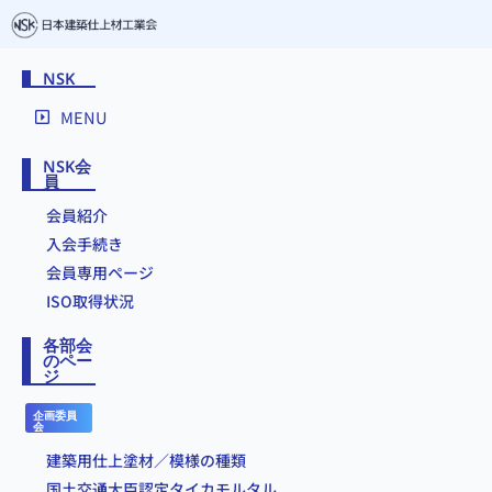
NSK
MENU
NSK会
員
会員紹介
入会手続き
会員専用ページ
ISO取得状況
各部会
のペー
ジ
企画委員
会
建築用仕上塗材／模様の種類
国土交通大臣認定タイカモルタル