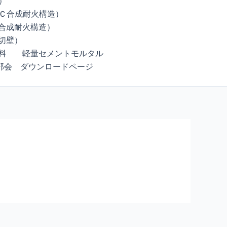
）
ＬＣ合成耐火構造）
a合成耐火構造）
仕切壁）
料
軽量セメントモルタル
部会 ダウンロードページ