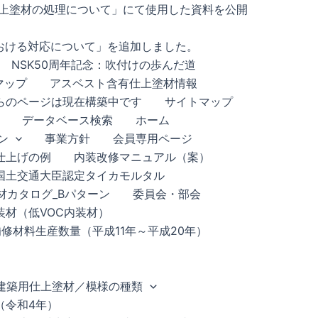
有仕上塗材の処理について」にて使用した資料を公開
における対応について」を追加しました。
NSK50周年記念：吹付けの歩んだ道
マップ
アスベスト含有仕上塗材情報
らのページは現在構築中です
サイトマップ
データベース検索
ホーム
ン
事業方針
会員専用ページ
仕上げの例
内装改修マニュアル（案）
国土交通大臣認定タイカモルタル
材カタログ_Bパターン
委員会・部会
材（低VOC内装材）
修材料生産数量（平成11年～平成20年）
建築用仕上塗材／模様の種類
（令和4年）