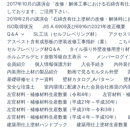
2017年10月の講演会「改修・解体工事における石綿含
しております。ご活用下さい。
2019年2月の講演会「石綿含有仕上塗材の改修・解体時
ISO取得状況
JIS A 6909及び6916の2021年改正概要
Q＆A
SL工法（セルフレベリング材）
アクセス
アスベスト含有成形板の塗装改修工事指針（案）
こち
セルフレベリング材Q＆A
タイル張り外壁改修用塗り材
ホルムアルデヒド放散等級自主表示
メンバーログイ
会員紹介
個人情報保護方針
入会手続き
内外装
内装用仕上材の製品紹介
動画で見るモルタル外壁
基礎研修セミナー資料
壁材カタログ_Aパターン
壁
安全な珪藻土
室内環境に配慮された会員会社推奨の内装
左官材料・補修材料生産数量（令和4年）
左官材料・補
左官材料・補修材料生産数量（平成21年～平成30年）
左官材料・補修材料生産数量（平成31年～令和3年）
左官材料・補修材料生産数量（平成４年～平成10年）
建築用仕上塗材ハンドブック
建築用仕上塗材生産数量